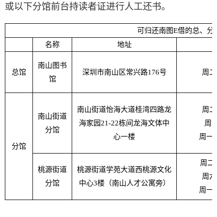
或以下分馆前台持读者证进行人工还书
。
可归还南图E借的总、分
名称
地址
南山图书
总馆
深圳市南山区常兴路176号
周二至
馆
南山街道怡海大道桂湾四路龙
周二至
南山街道
海家园21-22栋间龙海文体中
周六-
分馆
心一楼
周一
分馆
周二至
桃源街道
桃源街道学苑大道西桃源文化
周六至
分馆
中心3楼（南山人才公寓旁）
周一