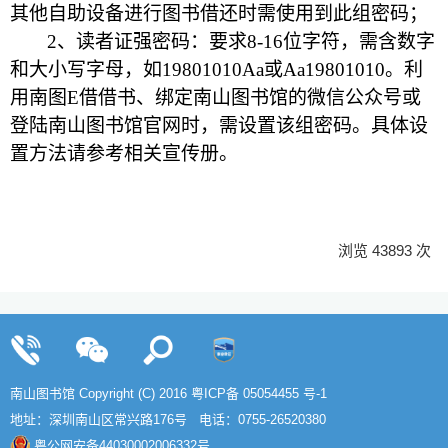
其他自助设备进行图书借还时需使用到此组密码；
2
、读者证强密码：要求8-16位字符
，
需含数字
和大小写字母，如19801010Aa或Aa19801010
。
利
用南图E借借书、绑定南山图书馆的微信公众号或
登陆南山图书馆官网时，需设置该组密码
。
具体设
置方法请参考相关宣传册。
浏览 43893 次
南山图书馆 Copyright (C) 2016
粤ICP备 05054455 号-1
地址：深圳南山区常兴路176号 电话：0755-26520380
粤公网安备44030002006332号