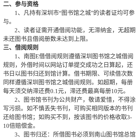
二、参与资格
1
、凡持有深圳市“图书馆之城”的读者证均可参
与
。
2
、读者证需开通借阅功能
，
无滞纳金，无超期
未还图书且借阅册数未达到上限
。
三、借阅规则
1
、南图E借借阅规则遵循深圳图书馆之城借阅
规则
，
外借时间以网站订单提交成功之日算起，还
书日以图书归还到馆计算
。
借书期限、可续借次数
同样遵循深圳图书馆之城借阅规则。如超期
，
每册
每天须交纳滞还费0.1元，滞还费最高每册10元
。
2
、图书馆书刊为公共财产
，
敬请爱惜，不得涂
写污损
。
如不慎丢失书刊，可购买相同版本的书刊
还给图书馆
；
如购买不到，按该图书的价格收取3-
10倍赔偿金
。
3
、图书归还：所借图书必须到南山图书馆总馆